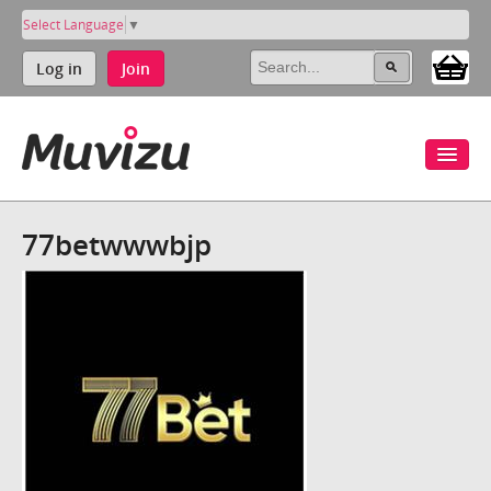
Select Language
▼
Log in
Join
77betwwwbjp