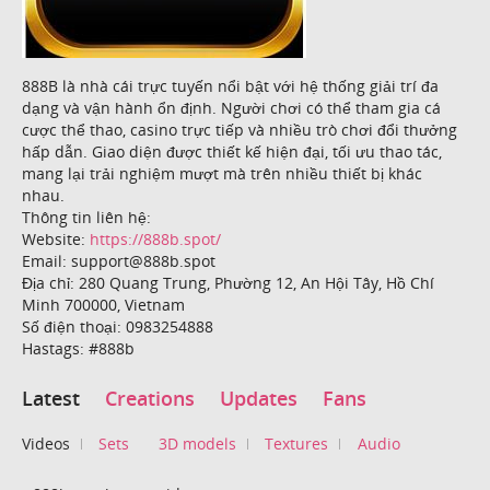
888B là nhà cái trực tuyến nổi bật với hệ thống giải trí đa
dạng và vận hành ổn định. Người chơi có thể tham gia cá
cược thể thao, casino trực tiếp và nhiều trò chơi đổi thưởng
hấp dẫn. Giao diện được thiết kế hiện đại, tối ưu thao tác,
mang lại trải nghiệm mượt mà trên nhiều thiết bị khác
nhau.
Thông tin liên hệ:
Website:
https://888b.spot/
Email: support@888b.spot
Địa chỉ: 280 Quang Trung, Phường 12, An Hội Tây, Hồ Chí
Minh 700000, Vietnam
Số điện thoại: 0983254888
Hastags: #888b
Latest
Creations
Updates
Fans
Videos
Sets
3D models
Textures
Audio