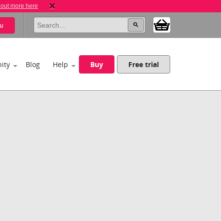
 out more here
u
ity
Blog
Help
Buy
Free trial