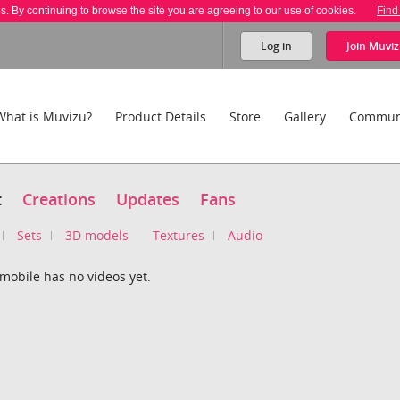
es. By continuing to browse the site you are agreeing to our use of cookies.
Find
Log in
Join
Muviz
What is Muvizu?
Product Details
Store
Gallery
Commun
t
Creations
Updates
Fans
Sets
3D models
Textures
Audio
mobile has no videos yet.