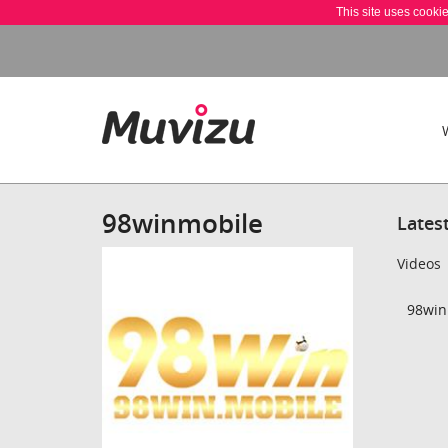
This site uses cooki
98winmobile
Lates
Videos
98win