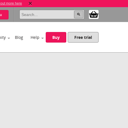
 out more here
u
ity
Blog
Help
Buy
Free trial