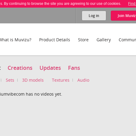
es. By continuing to browse the site you are agreeing to our use of cookies.
Find
Log in
Join
Muviz
What is Muvizu?
Product Details
Store
Gallery
Commun
t
Creations
Updates
Fans
Sets
3D models
Textures
Audio
iumvibecom has no videos yet.