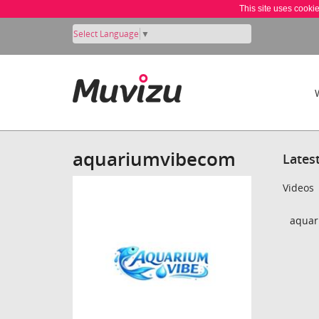
This site uses cooki
Select Language
▼
aquariumvibecom
Lates
Videos
aquar