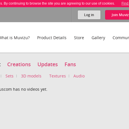
es. By continuing to browse the site you are agreeing to our use of cookies.
Find
Log in
Join
Muviz
What is Muvizu?
Product Details
Store
Gallery
Commun
t
Creations
Updates
Fans
Sets
3D models
Textures
Audio
uscom has no videos yet.