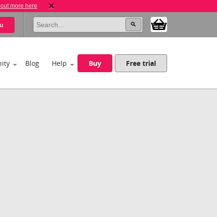
 out more here
u
ity
Blog
Help
Buy
Free trial