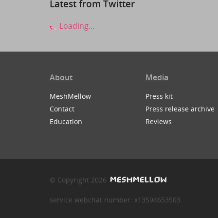
Latest from Twitter
Loading...
About
Media
MeshMellow
Press kit
Contact
Press release archive
Education
Reviews
© Copyright 2026
service webchat number: x13594653503