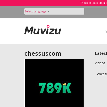
This site uses cooki
Select Language
▼
chessuscom
Lates
Videos
chess