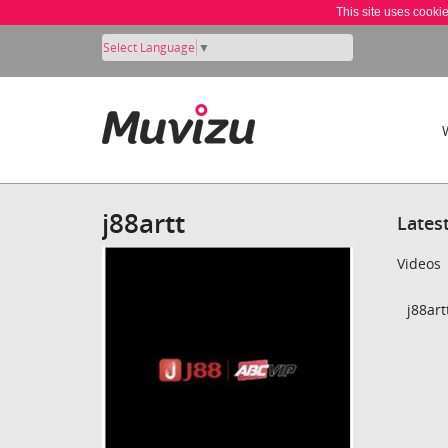
This site uses cooki
Select Language
▼
j88artt
Lates
Videos
j88art