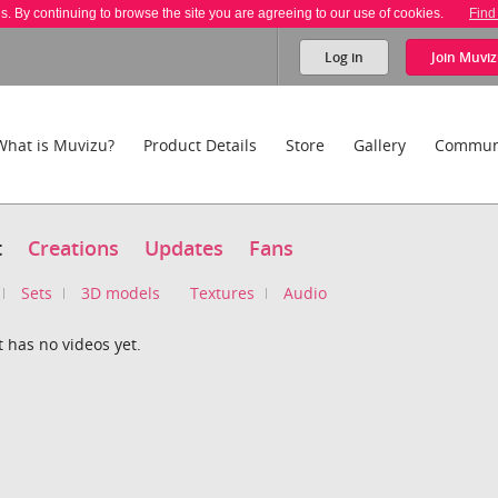
es. By continuing to browse the site you are agreeing to our use of cookies.
Find
Log in
Join
Muviz
What is Muvizu?
Product Details
Store
Gallery
Commun
t
Creations
Updates
Fans
Sets
3D models
Textures
Audio
t has no videos yet.