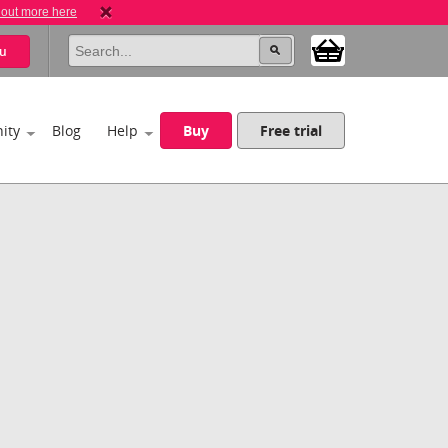
 out more here
u
ity
Blog
Help
Buy
Free trial