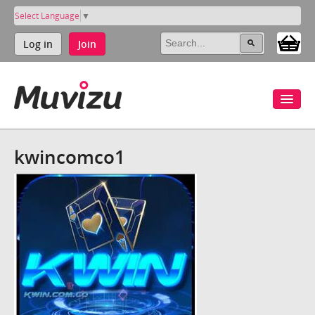
Select Language
▼
Log in
Join
kwincomco1