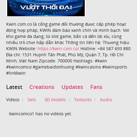
Kwin.com.co là cổng game đổi thưởng được cấp phép hoạt
động hợp pháp, KWIN đảm bảo xanh chín và minh bạch. Với
kho game đa dạng, từ slot game, bắn cá đến tài xỉu, cùng
nhiều trò chơi hấp dẫn khác Thông tin liên hệ: Thương hiệu:
KWIN Website:
https://kwin.com.co/
Hotline: +84 587 693 880
Địa chỉ: 1531 Huỳnh Tấn Phát, Phú Mỹ, Quận 7, Tp. Hồ Chí
Minh, Việt Nam Zipcode: 700000 Hashtags: #kwin
#kwincomco #gamebaidoithuong #kwincasino #kwinsports
#linkkwin
Latest
Creations
Updates
Fans
Videos
Sets
3D models
Textures
Audio
kwincomco1 has no videos yet.