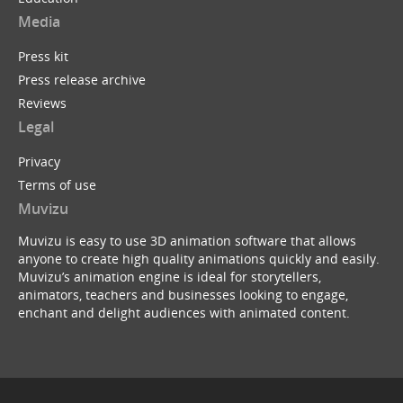
Media
Press kit
Press release archive
Reviews
Legal
Privacy
Terms of use
Muvizu
Muvizu is easy to use 3D animation software that allows
anyone to create high quality animations quickly and easily.
Muvizu’s animation engine is ideal for storytellers,
animators, teachers and businesses looking to engage,
enchant and delight audiences with animated content.