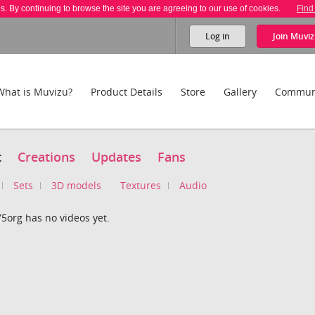
es. By continuing to browse the site you are agreeing to our use of cookies.
Find
Log in
Join
Muviz
What is Muvizu?
Product Details
Store
Gallery
Commun
t
Creations
Updates
Fans
Sets
3D models
Textures
Audio
5org has no videos yet.