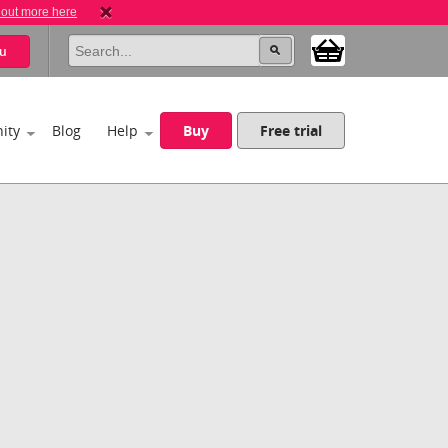
 out more here
u
ity
Blog
Help
Buy
Free trial