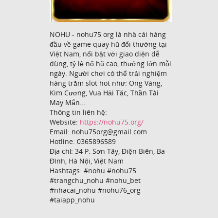
NOHU - nohu75 org là nhà cái hàng
đầu về game quay hũ đổi thưởng tại
Việt Nam, nổi bật với giao diện dễ
dùng, tỷ lệ nổ hũ cao, thưởng lớn mỗi
ngày. Người chơi có thể trải nghiệm
hàng trăm slot hot như: Ong Vàng,
Kim Cương, Vua Hải Tặc, Thần Tài
May Mắn...
Thông tin liên hệ:
Website:
https://nohu75.org/
Email: nohu75org@gmail.com
Hotline: 0365896589
Địa chỉ: 34 P. Sơn Tây, Điện Biên, Ba
Đình, Hà Nội, Việt Nam
Hashtags: #nohu #nohu75
#trangchu_nohu #nohu_bet
#nhacai_nohu #nohu76_org
#taiapp_nohu