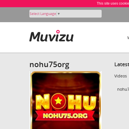
This site uses cooki
Select Language
▼
nohu75org
Lates
Videos
nohu7