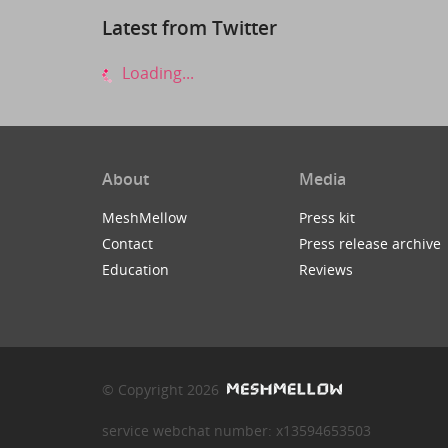
Latest from Twitter
Loading...
About
Media
MeshMellow
Press kit
Contact
Press release archive
Education
Reviews
© Copyright 2026
service webchat number: x13594653503