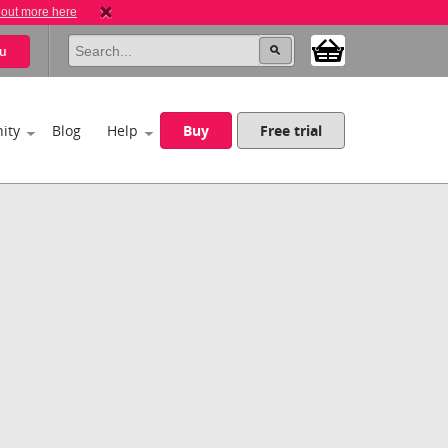
 out more here
u
ity
Blog
Help
Buy
Free trial