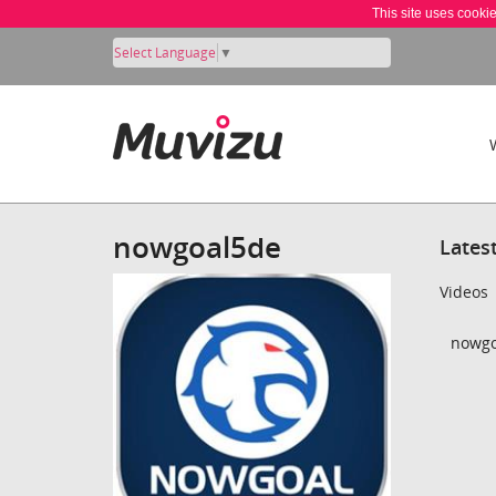
This site uses cooki
Select Language
▼
nowgoal5de
Lates
Videos
nowgo