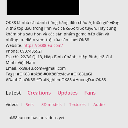
OK88 là nhà cái danh tiếng hàng đầu châu Á, luôn giữ vững
vị thế top đầu trong lĩnh vực cá cược trực tuyến. Hãy cùng
khám phá sâu hơn về các sản phẩm game hấp dẫn và
những ưu điểm vượt trội của sân chơi OK88
Website:
https://ok88.eu.com/
Phone: 0937485921
Địa chỉ: 22/36 QL13, Hiệp Bình Chánh, Hiệp Bình, Hồ Chí
Minh, Việt Nam
Email: xx88.eu.com@gmail.com
Tags: #OK88 #ok88 #OK88Review #OK88LaGi
#DanhGiaOK88 #TraiNghiemOK88 #HuongDanOK88
Latest
Creations
Updates
Fans
Videos
Sets
3D models
Textures
Audio
ok88eucom has no videos yet.