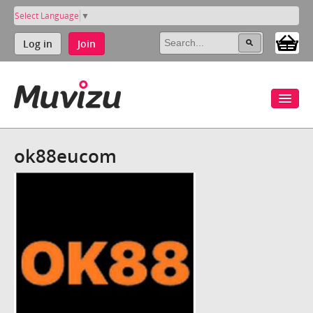
Select Language
▼
Log in
Join
ok88eucom