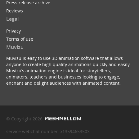
Press release archive
Reviews
Legal
Privacy
Terms of use
Muvizu
Muvizu is easy to use 3D animation software that allows
anyone to create high quality animations quickly and easily.
Muvizu’s animation engine is ideal for storytellers,
animators, teachers and businesses looking to engage,
enchant and delight audiences with animated content.
© Copyright 2026
service webchat number: x13594653503