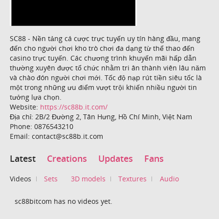
SC88 - Nền tảng cá cược trực tuyến uy tín hàng đầu, mang
đến cho người chơi kho trò chơi đa dạng từ thể thao đến
casino trực tuyến. Các chương trình khuyến mãi hấp dẫn
thường xuyên được tổ chức nhằm tri ân thành viên lâu năm
và chào đón người chơi mới. Tốc độ nạp rút tiền siêu tốc là
một trong những ưu điểm vượt trội khiến nhiều người tin
tưởng lựa chọn.
Website:
https://sc88b.it.com/
Địa chỉ: 2B/2 Đường 2, Tân Hưng, Hồ Chí Minh, Việt Nam
Phone: 0876543210
Email: contact@sc88b.it.com
Latest
Creations
Updates
Fans
Videos
Sets
3D models
Textures
Audio
sc88bitcom has no videos yet.