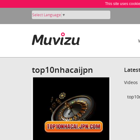
This site uses cooki
Select Language
▼
top10nhacaijpn
Lates
Videos
top10