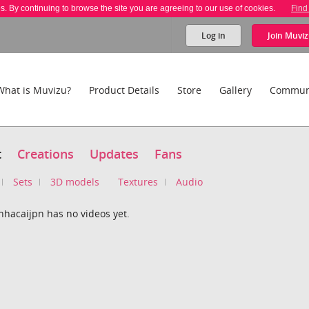
es. By continuing to browse the site you are agreeing to our use of cookies.
Find
Log in
Join
Muviz
What is Muvizu?
Product Details
Store
Gallery
Commun
t
Creations
Updates
Fans
Sets
3D models
Textures
Audio
nhacaijpn has no videos yet.