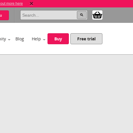
 out more here
u
ity
Blog
Help
Buy
Free trial