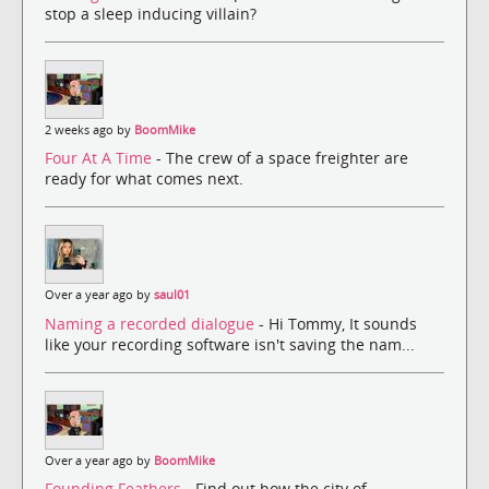
stop a sleep inducing villain?
2 weeks ago by
BoomMike
Four At A Time
- The crew of a space freighter are
ready for what comes next.
Over a year ago by
saul01
Naming a recorded dialogue
- Hi Tommy, It sounds
like your recording software isn't saving the nam...
Over a year ago by
BoomMike
Founding Feathers
- Find out how the city of