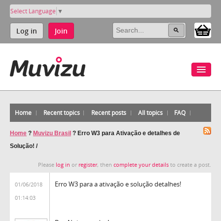
Select Language
▼
Log in
Join
Home
Recent topics
Recent posts
All topics
FAQ
Home
?
Muvizu Brasil
?
Erro W3 para Ativação e detalhes de
Solução! /
Please
log in
or
register
, then
complete your details
to create a post.
Erro W3 para a ativação e solução detalhes!
01/06/2018
01:14:03