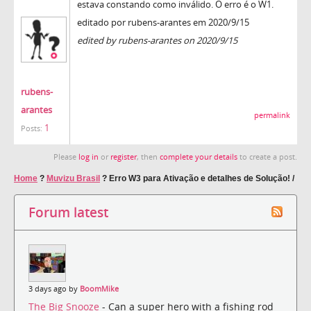
estava constando como inválido. O erro é o W1.
editado por rubens-arantes em 2020/9/15
edited by rubens-arantes on 2020/9/15
rubens-
arantes
permalink
1
Posts:
Please
log in
or
register
, then
complete your details
to create a post.
Home
?
Muvizu Brasil
?
Erro W3 para Ativação e detalhes de Solução! /
Forum latest
3 days ago by
BoomMike
The Big Snooze
- Can a super hero with a fishing rod