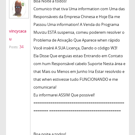
Boa Noite a todos!
Comunico that tiva Uma information com Uma das
Responsáveis ​​da Empresa Chinesa e Hoje Ela me
Passou Uma information! A Venda do Programa
vincycaca
Muvizu ESTÁ suspensa, comeu poderem resolver o
u
Problema de Ativação Que Aparece when rápido
34
Posts:
Você inséré A SUA Licença, Dando o código W3!
Ela Disse Que enguias estao Entrando em Contato
com hum Responsável cabelo Suporte Nesta área e
that Mais ou Menos em Junho Iria Estar resolvido e
that when estivesse tudo FUNCIONANDO e me
comunicaria!
Eu informarei ASSIM Que possivel!
===========================================
======= ==================================
Boa noite a todos!