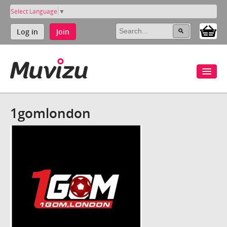
Select Language
▼
Log in
Join
1gomlondon