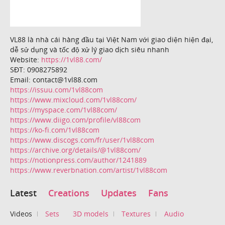
VL88 là nhà cái hàng đầu tại Việt Nam với giao diện hiện đại,
dễ sử dụng và tốc độ xử lý giao dịch siêu nhanh
Website:
https://1vl88.com/
SĐT: 0908275892
Email: contact@1vl88.com
https://issuu.com/1vl88com
https://www.mixcloud.com/1vl88com/
https://myspace.com/1vl88com/
https://www.diigo.com/profile/vl88com
https://ko-fi.com/1vl88com
https://www.discogs.com/fr/user/1vl88com
https://archive.org/details/@1vl88com/
https://notionpress.com/author/1241889
https://www.reverbnation.com/artist/1vl88com
Latest
Creations
Updates
Fans
Videos
Sets
3D models
Textures
Audio