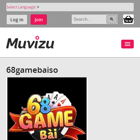
Select Language
▼
Log in
Join
68gamebaiso