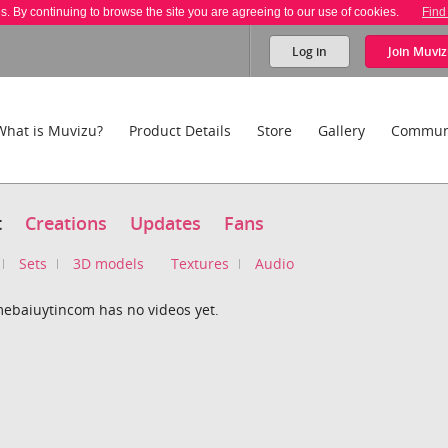
es. By continuing to browse the site you are agreeing to our use of cookies.
Find
Log in
Join
Muviz
What is Muvizu?
Product Details
Store
Gallery
Commun
t
Creations
Updates
Fans
Sets
3D models
Textures
Audio
ebaiuytincom has no videos yet.