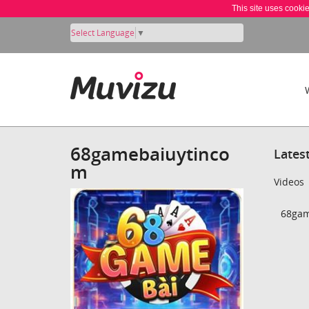
This site uses cooki
Select Language
▼
68gamebaiuytinco
Lates
m
Videos
68gam