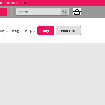
 out more here
u
ity
Blog
Help
Buy
Free trial