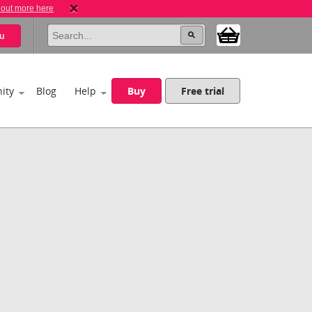
 out more here
u
ity
Blog
Help
Buy
Free trial