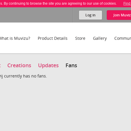
es. By continuing to browse the site you are agreeing to our use of cookies.
Find
Log in
Join
Muviz
What is Muvizu?
Product Details
Store
Gallery
Commun
t
Creations
Updates
Fans
ij currently has no fans.