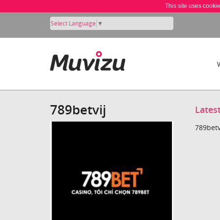
This site uses cooki
Select Language
▼
789betvij
Lates
789betv