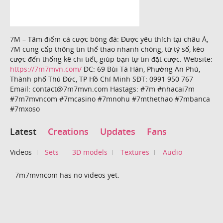
7M – Tâm điểm cá cược bóng đá: Được yêu thích tại châu Á,
7M cung cấp thông tin thể thao nhanh chóng, từ tỷ số, kèo
cược đến thống kê chi tiết, giúp bạn tự tin đặt cược. Website:
https://7m7mvn.com/
ĐC: 69 Bùi Tá Hán, Phường An Phú,
Thành phố Thủ Đức, TP Hồ Chí Minh SĐT: 0991 950 767
Email: contact@7m7mvn.com Hastags: #7m #nhacai7m
#7m7mvncom #7mcasino #7mnohu #7mthethao #7mbanca
#7mxoso
Latest
Creations
Updates
Fans
Videos
Sets
3D models
Textures
Audio
7m7mvncom has no videos yet.