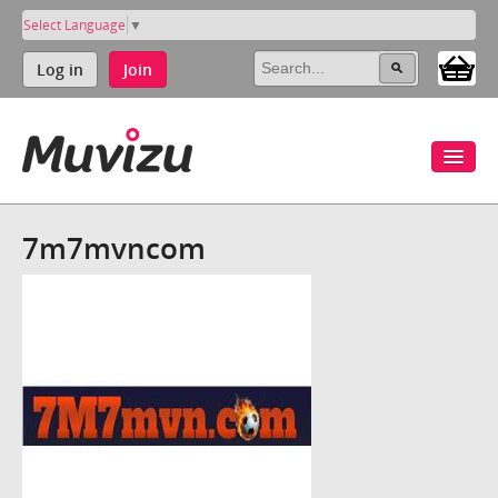
Select Language
▼
Log in
Join
7m7mvncom