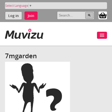
Select Language
▼
Log in
Join
7mgarden