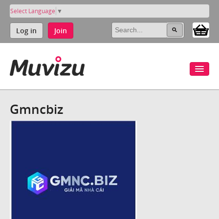
Select Language
▼
Log in
Join
Gmncbiz