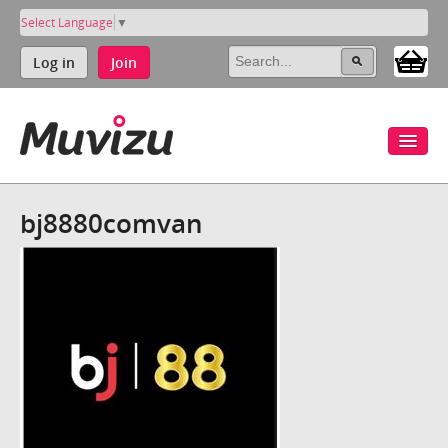
Select Language
▼
Log in
Join
bj8880comvan