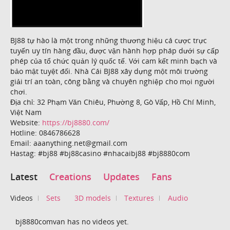
BJ88 tự hào là một trong những thương hiệu cá cược trực
tuyến uy tín hàng đầu, được vận hành hợp pháp dưới sự cấp
phép của tổ chức quản lý quốc tế. Với cam kết minh bạch và
bảo mật tuyệt đối. Nhà Cái BJ88 xây dựng một môi trường
giải trí an toàn, công bằng và chuyên nghiệp cho mọi người
chơi.
Địa chỉ: 32 Phạm Văn Chiêu, Phường 8, Gò Vấp, Hồ Chí Minh,
Việt Nam
Website:
https://bj8880.com/
Hotline: 0846786628
Email: aaanything.net@gmail.com
Hastag: #bj88 #bj88casino #nhacaibj88 #bj8880com
Latest
Creations
Updates
Fans
Videos
Sets
3D models
Textures
Audio
bj8880comvan has no videos yet.