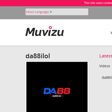
This site uses cooki
Select Language
▼
da88ilol
Lates
Videos
da88il