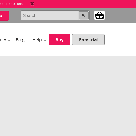
 out more here
u
ity
Blog
Help
Buy
Free trial