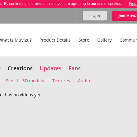
es. By continuing to browse the site you are agreeing to our use of cookies.
Find
Log in
Join
Muviz
What is Muvizu?
Product Details
Store
Gallery
Commun
t
Creations
Updates
Fans
Sets
3D models
Textures
Audio
ol has no videos yet.