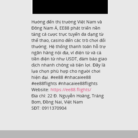
Hướng đến thị trường Việt Nam và
Đông Nam Á, EE88 phát triển nền
tảng cá cược trực tuyến đa dạng từ
thể thao, casino đến các trò chơi đổi
thưởng. Hệ thống thanh toán hỗ trợ
ngân hàng nội địa, ví điện tử và cả
tiền điện tử như USDT, đảm bảo giao
dịch nhanh chóng và tiện lợi. Đây là
lựa chọn phù hợp cho người chơi
hiện đại. #ee88 #nhacaiee88
#ee88flights #nhacaiee88flights
Website:
https://ee88.flights/
Địa chỉ: 22 Đ. Nguyễn Hoàng, Trảng
Bom, Đồng Nai, Việt Nam
SĐT: 0911370904