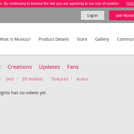
es. By continuing to browse the site you are agreeing to our use of cookies.
Find
Log in
Join
Muviz
What is Muvizu?
Product Details
Store
Gallery
Commun
t
Creations
Updates
Fans
Sets
3D models
Textures
Audio
ights has no videos yet.