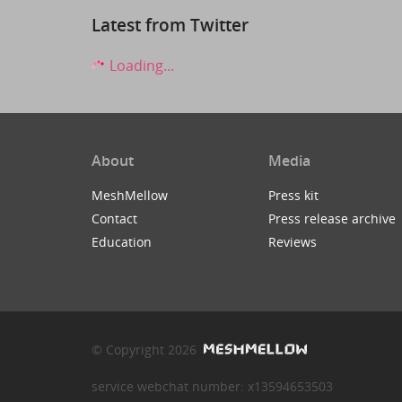
Latest from Twitter
Loading...
About
Media
MeshMellow
Press kit
Contact
Press release archive
Education
Reviews
© Copyright 2026
service webchat number: x13594653503