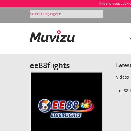
This site uses cooki
Select Language
▼
ee88flights
Lates
Videos
ee88fl