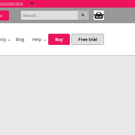
 out more here
u
ity
Blog
Help
Buy
Free trial