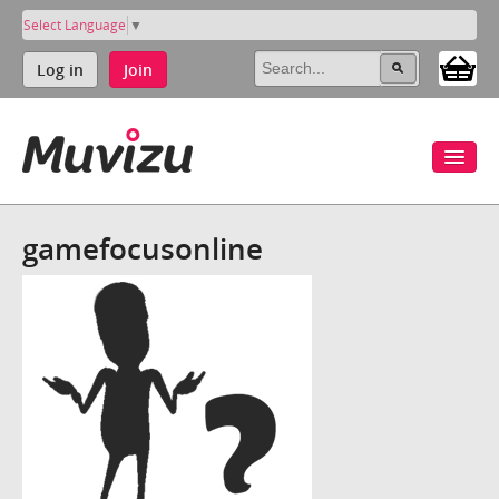
Select Language
▼
Log in
Join
gamefocusonline