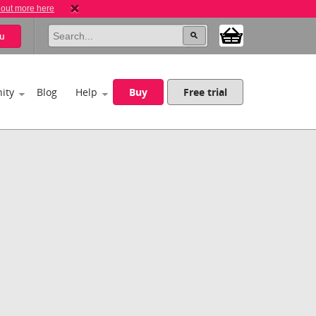
 out more here
u
ity
Blog
Help
Buy
Free trial