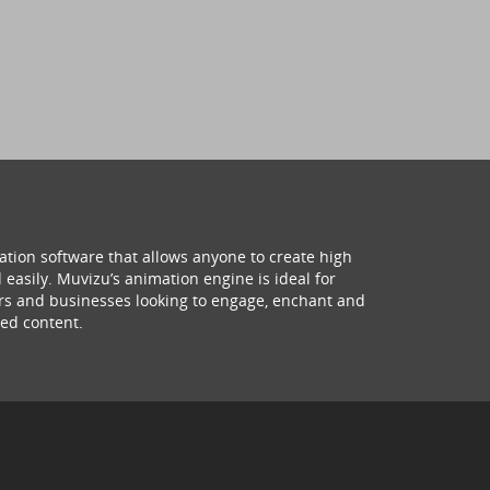
ation software that allows anyone to create high
 easily. Muvizu’s animation engine is ideal for
hers and businesses looking to engage, enchant and
ed content.