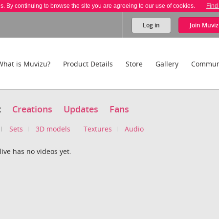
es. By continuing to browse the site you are agreeing to our use of cookies.
Find
Log in
Join
Muviz
What is Muvizu?
Product Details
Store
Gallery
Commun
t
Creations
Updates
Fans
Sets
3D models
Textures
Audio
live has no videos yet.