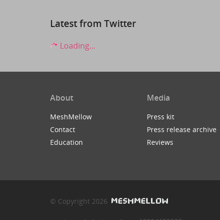
Latest from Twitter
Loading...
About
Media
MeshMellow
Press kit
Contact
Press release archive
Education
Reviews
© Copyright 2026