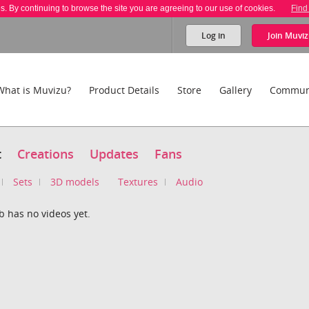
es. By continuing to browse the site you are agreeing to our use of cookies.
Find
Log in
Join
Muviz
What is Muvizu?
Product Details
Store
Gallery
Commun
t
Creations
Updates
Fans
Sets
3D models
Textures
Audio
 has no videos yet.