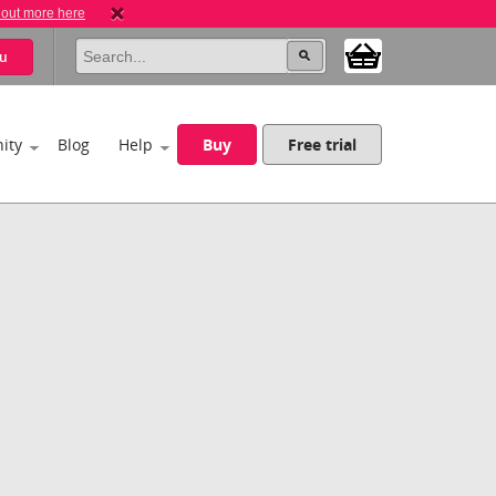
 out more here
u
ity
Blog
Help
Buy
Free trial