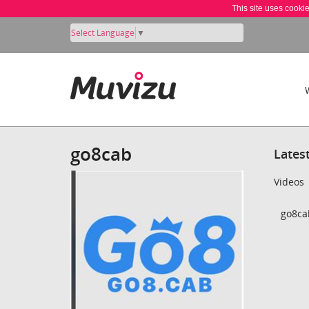
This site uses cooki
Select Language
▼
go8cab
Lates
Videos
go8cab