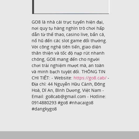
GO8 là nhà cái trực tuyến hiện đại,
nơi quy tụ hàng nghìn trò chơi hấp
dẫn từ thể thao, casino live, bắn cá,
nổ hũ đến các slot game đổi thưởng.
Với công nghệ tiên tiến, giao diện
thân thiện và tốc độ nạp rút nhanh
chóng, GO8 mang đến cho người
chơi trải nghiệm mượt mà, an toàn
và minh bạch tuyệt đối. THÔNG TIN
CHI TIẾT: - Website:
https://go8.cab/
-
Địa chỉ: 44 Nguyễn Hữu Cảnh, Đông
Hoà, Dĩ An, Bình Dương, Việt Nam -
Email: go8cab@gmail.com - Hotline:
0914880293 #go8 #nhacaigo8
#dangkygo8