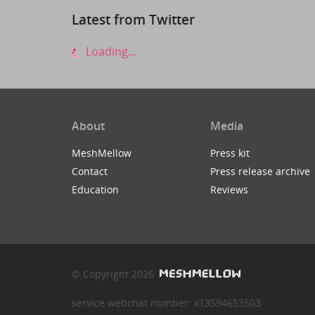
Latest from Twitter
Loading...
About
Media
MeshMellow
Press kit
Contact
Press release archive
Education
Reviews
© Copyright 2026
service webchat number: x13594653503