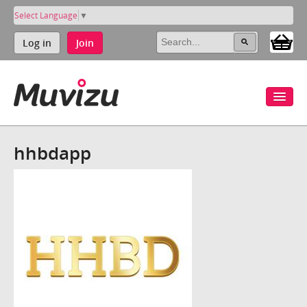
Select Language
▼
Log in
Join
hhbdapp