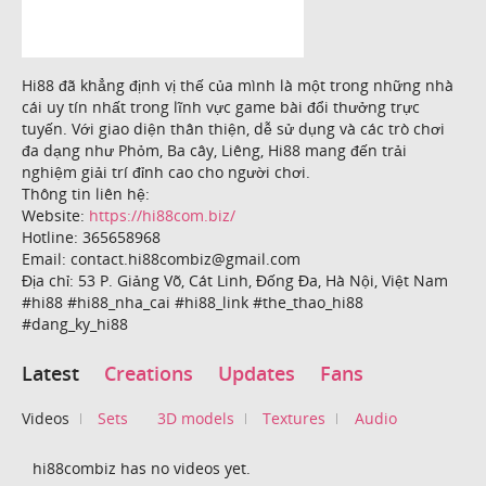
Hi88 đã khẳng định vị thế của mình là một trong những nhà
cái uy tín nhất trong lĩnh vực game bài đổi thưởng trực
tuyến. Với giao diện thân thiện, dễ sử dụng và các trò chơi
đa dạng như Phỏm, Ba cây, Liêng, Hi88 mang đến trải
nghiệm giải trí đỉnh cao cho người chơi.
Thông tin liên hệ:
Website:
https://hi88com.biz/
Hotline: 365658968
Email: contact.hi88combiz@gmail.com
Địa chỉ: 53 P. Giảng Võ, Cát Linh, Đống Đa, Hà Nội, Việt Nam
#hi88 #hi88_nha_cai #hi88_link #the_thao_hi88
#dang_ky_hi88
Latest
Creations
Updates
Fans
Videos
Sets
3D models
Textures
Audio
hi88combiz has no videos yet.