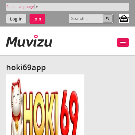
Select Language
▼
Log in
Join
hoki69app