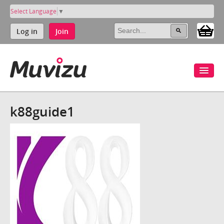
Select Language
▼
Log in
Join
k88guide1