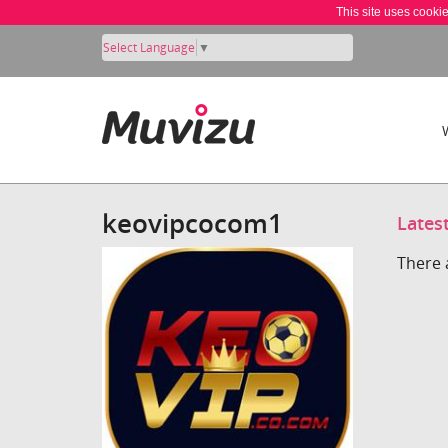
This site uses cooki
Select Language
▼
keovipcocom1
Lates
There 