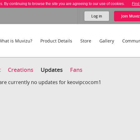
es. By continuing to browse the site you are agreeing to our use of cookies.
Find
Log in
Join
Muviz
What is Muvizu?
Product Details
Store
Gallery
Commun
t
Creations
Updates
Fans
are currently no updates for keovipcocom1