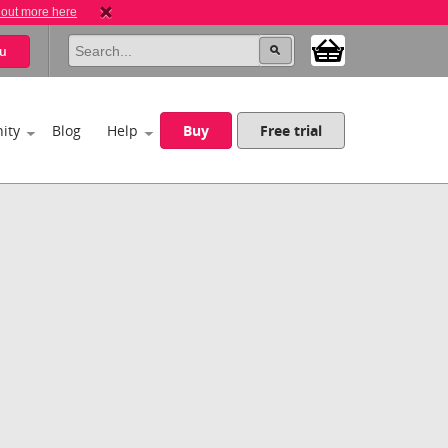
 out more here
u
ity
Blog
Help
Buy
Free trial