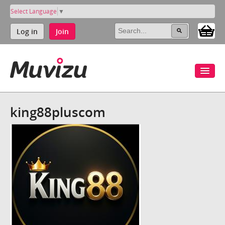
Select Language
▼
Log in
Join
king88pluscom