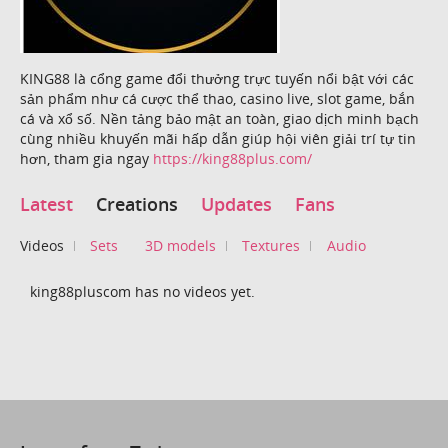
KING88 là cổng game đổi thưởng trực tuyến nổi bật với các
sản phẩm như cá cược thể thao, casino live, slot game, bắn
cá và xổ số. Nền tảng bảo mật an toàn, giao dịch minh bạch
cùng nhiều khuyến mãi hấp dẫn giúp hội viên giải trí tự tin
hơn, tham gia ngay
https://king88plus.com/
Latest
Creations
Updates
Fans
Videos
Sets
3D models
Textures
Audio
king88pluscom has no videos yet.