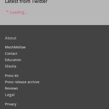
Latest from Twitter
Loading...
About
MeshMellow
Contact
Education
Media
Press kit
Press release archive
Reviews
Legal
Privacy