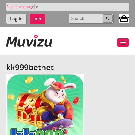
Select Language
▼
Log in
Join
kk999betnet