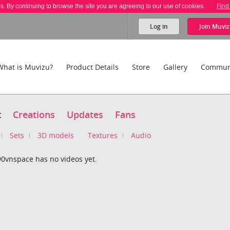
es. By continuing to browse the site you are agreeing to our use of cookies.
Find
Log in
Join
Muviz
What is Muvizu?
Product Details
Store
Gallery
Commun
t
Creations
Updates
Fans
Sets
3D models
Textures
Audio
0vnspace has no videos yet.