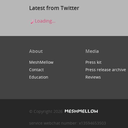
Latest from Twitter
Loading...
About
Media
MeshMellow
Press kit
Contact
Press release archive
Education
Reviews
© Copyright 2026
service webchat number: x13594653503