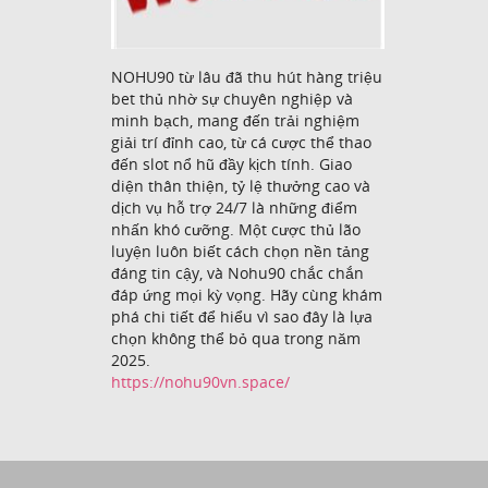
NOHU90 từ lâu đã thu hút hàng triệu
bet thủ nhờ sự chuyên nghiệp và
minh bạch, mang đến trải nghiệm
giải trí đỉnh cao, từ cá cược thể thao
đến slot nổ hũ đầy kịch tính. Giao
diện thân thiện, tỷ lệ thưởng cao và
dịch vụ hỗ trợ 24/7 là những điểm
nhấn khó cưỡng. Một cược thủ lão
luyện luôn biết cách chọn nền tảng
đáng tin cậy, và Nohu90 chắc chắn
đáp ứng mọi kỳ vọng. Hãy cùng khám
phá chi tiết để hiểu vì sao đây là lựa
chọn không thể bỏ qua trong năm
2025.
https://nohu90vn.space/