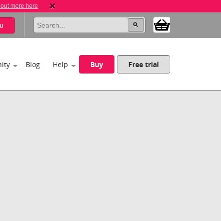
 out more here
u
ity
Blog
Help
Buy
Free trial