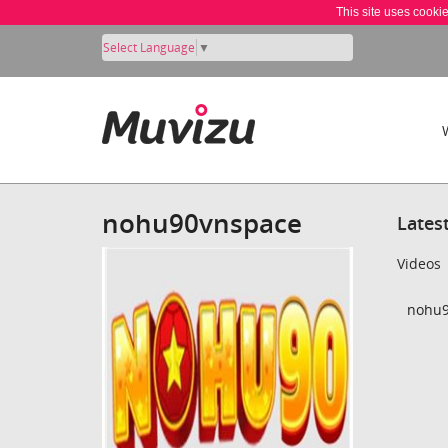
This site uses cooki
Select Language
▼
nohu90vnspace
Lates
Videos
nohu9