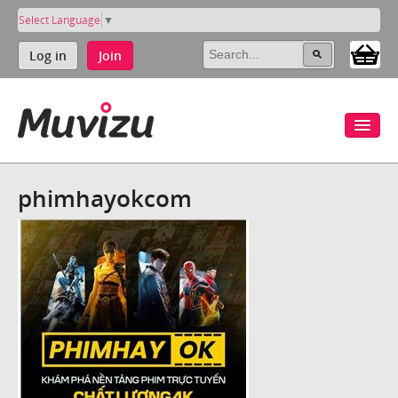
Select Language
▼
Log in
Join
phimhayokcom