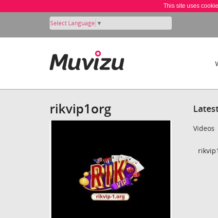
This site uses cooki
Select Language
▼
rikvip1org
Lates
Videos
rikvip