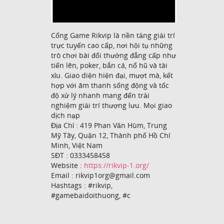
Cổng Game Rikvip là nền tảng giải trí
trực tuyến cao cấp, nơi hội tụ những
trò chơi bài đổi thưởng đẳng cấp như
tiến lên, poker, bắn cá, nổ hũ và tài
xỉu. Giao diện hiện đại, mượt mà, kết
hợp với âm thanh sống động và tốc
độ xử lý nhanh mang đến trải
nghiệm giải trí thượng lưu. Mọi giao
dịch nạp
Địa Chỉ : 419 Phan Văn Hùm, Trung
Mỹ Tây, Quận 12, Thành phố Hồ Chí
Minh, Việt Nam
SĐT : 0333458458
Website :
https://rikvip-1.org/
Email : rikvip1org@gmail.com
Hashtags : #rikvip,
#gamebaidoithuong, #c