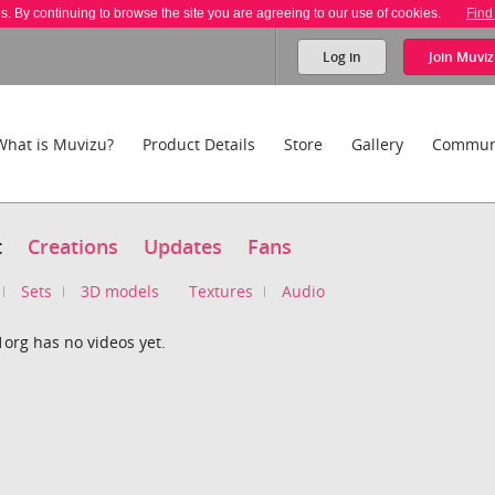
es. By continuing to browse the site you are agreeing to our use of cookies.
Find
Log in
Join
Muviz
What is Muvizu?
Product Details
Store
Gallery
Commun
t
Creations
Updates
Fans
Sets
3D models
Textures
Audio
1org has no videos yet.