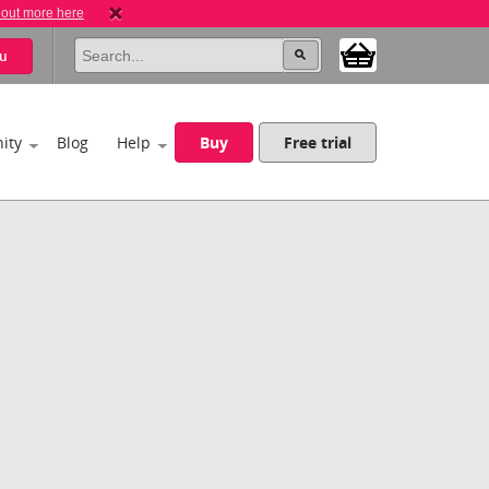
 out more here
u
ity
Blog
Help
Buy
Free trial