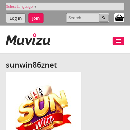
Select Language
▼
Log in
Join
sunwin86znet