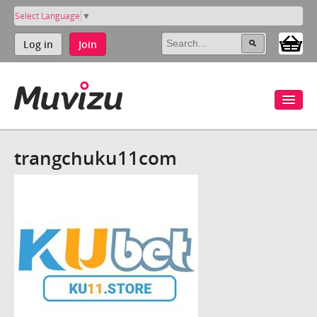
Select Language
▼
Log in
Join
trangchuku11com