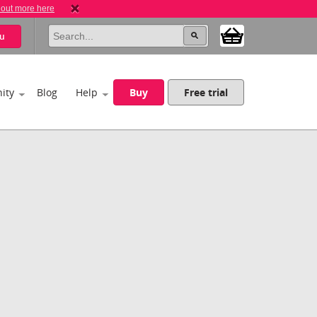
 out more here
u
ity
Blog
Help
Buy
Free trial