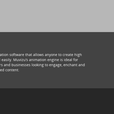
ation software that allows anyone to create high
 easily. Muvizu’s animation engine is ideal for
hers and businesses looking to engage, enchant and
ed content.