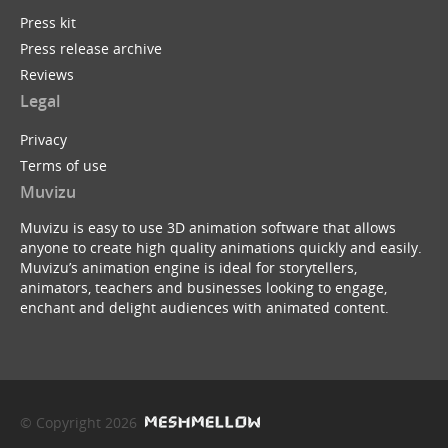
Press kit
Press release archive
Reviews
Legal
Privacy
Terms of use
Muvizu
Muvizu is easy to use 3D animation software that allows
anyone to create high quality animations quickly and easily.
Muvizu’s animation engine is ideal for storytellers,
animators, teachers and businesses looking to engage,
enchant and delight audiences with animated content.
© Copyright 2026