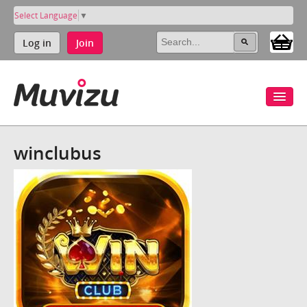
Select Language
▼
Log in
Join
winclubus