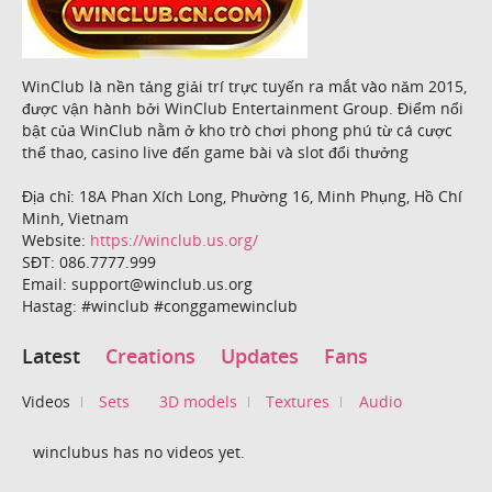
WinClub là nền tảng giải trí trực tuyến ra mắt vào năm 2015,
được vận hành bởi WinClub Entertainment Group. Điểm nổi
bật của WinClub nằm ở kho trò chơi phong phú từ cá cược
thể thao, casino live đến game bài và slot đổi thưởng
Địa chỉ: 18A Phan Xích Long, Phường 16, Minh Phụng, Hồ Chí
Minh, Vietnam
Website:
https://winclub.us.org/
SĐT: 086.7777.999
Email: support@winclub.us.org
Hastag: #winclub #conggamewinclub
Latest
Creations
Updates
Fans
Videos
Sets
3D models
Textures
Audio
winclubus has no videos yet.