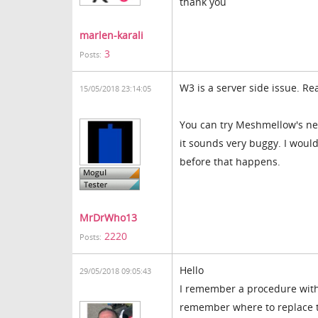
thank you
marlen-karali
3
Posts:
W3 is a server side issue. R
15/05/2018 23:14:05
You can try Meshmellow's ne
it sounds very buggy. I would 
before that happens.
MrDrWho13
2220
Posts:
Hello
29/05/2018 09:05:43
I remember a procedure with 
remember where to replace th