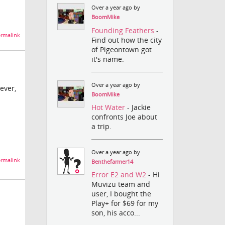
Over a year ago by
BoomMike
Founding Feathers
-
rmalink
Find out how the city
of Pigeontown got
it's name.
Over a year ago by
ver,
BoomMike
Hot Water
- Jackie
confronts Joe about
a trip.
Over a year ago by
rmalink
Benthefarmer14
Error E2 and W2
- Hi
Muvizu team and
user, I bought the
Play+ for $69 for my
son, his acco...