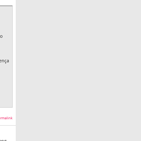
 o
cença
rmalink
ong