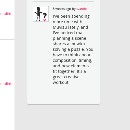
3 weeks ago by
wande
rmalink
I've been spending
more time with
Muvizu lately, and
I've noticed that
planning a scene
shares a lot with
solving a puzzle. You
have to think about
composition, timing,
and how elements
fit together. It's a
great creative
workout.
rmalink