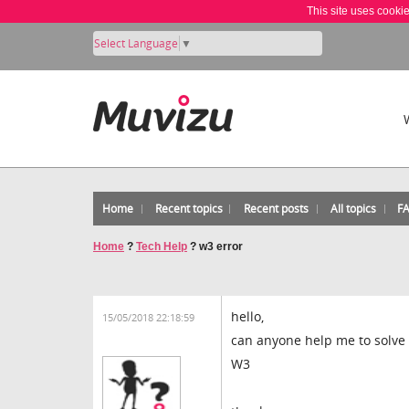
This site uses cooki
Select Language
▼
Home
Recent topics
Recent posts
All topics
F
Home
?
Tech Help
?
w3 error
hello,
15/05/2018 22:18:59
can anyone help me to solve 
W3