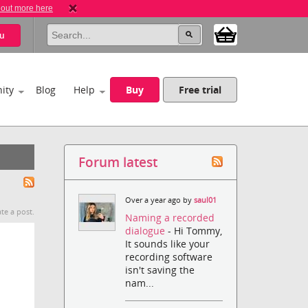
 out more here
u
ity
Blog
Help
Buy
Free trial
Forum latest
Over a year ago by
saul01
te a post.
Naming a recorded
dialogue
- Hi Tommy,
It sounds like your
recording software
isn't saving the
nam...