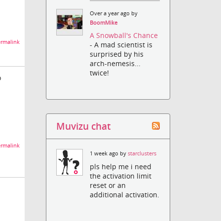
Over a year ago by
BoomMike
A Snowball's Chance
rmalink
- A mad scientist is
surprised by his
arch-nemesis...
twice!
o
Muvizu chat
rmalink
1 week ago by
starclusters
pls help me i need
the activation limit
reset or an
additional activation.