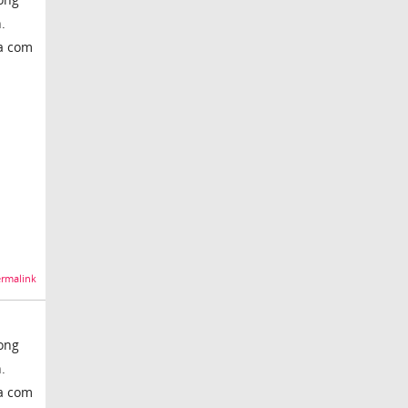
.
ça com
rmalink
ong
.
ça com