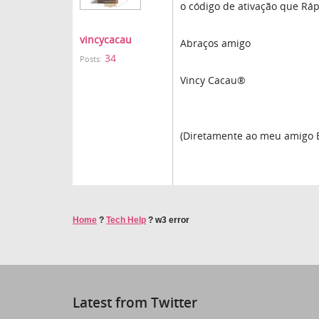
o código de ativação que Ráp
vincycacau
Abraços amigo
34
Posts:
Vincy Cacau®
(Diretamente ao meu amigo 
Home
?
Tech Help
?
w3 error
Latest from Twitter