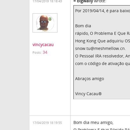
= bigwally
wrote:
17/04/2019 18:18:43
Por 2019/04/14, é para baix
Bom dia
rápido, O Problema E Que R
Hong Kong Que adquiriu OS 
vincycacau
snow.tu@meshmellow.cn.
34
Posts:
O Pessoal IRA resolvedor, 
com o código de ativação q
Abraços amigo
Vincy Cacau®
Bom dia meu amigo,
17/04/2019 18:19:55
O Problema E that Rápido R