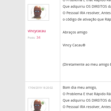
Que adquiriu OS DIREITOS d
O Pessoal IRA resolver, Ant
o código de ativação que Ráp
vincycacau
Abraços amigo
34
Posts:
Vincy Cacau®
(Diretamente ao meu amigo 
Bom dia meu amigo,
17/04/2019 18:20:02
O Problema E that Rápido R
Que adquiriu OS DIREITOS d
O Pessoal IRA resolver, Ant