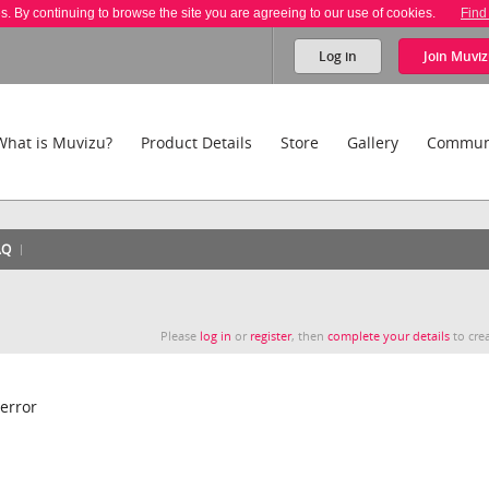
es. By continuing to browse the site you are agreeing to our use of cookies.
Find
Log in
Join
Muviz
What is Muvizu?
Product Details
Store
Gallery
Commun
AQ
Please
log in
or
register
, then
complete your details
to crea
error