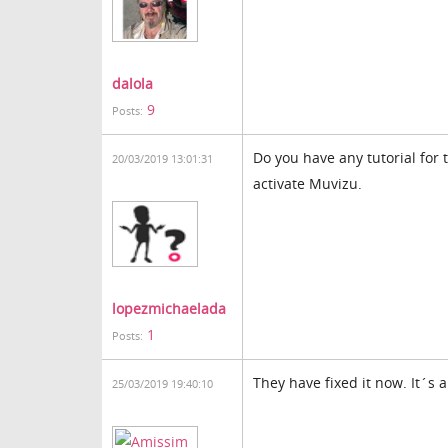
dalola
9
Posts:
Do you have any tutorial for 
20/03/2019 13:01:31
activate Muvizu.
lopezmichaelada
1
Posts:
They have fixed it now. It´s a
25/03/2019 19:40:10