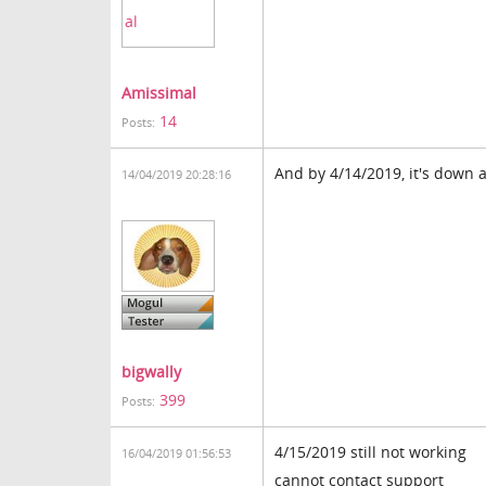
Amissimal
14
Posts:
And by 4/14/2019, it's down 
14/04/2019 20:28:16
bigwally
399
Posts:
4/15/2019 still not working
16/04/2019 01:56:53
cannot contact support