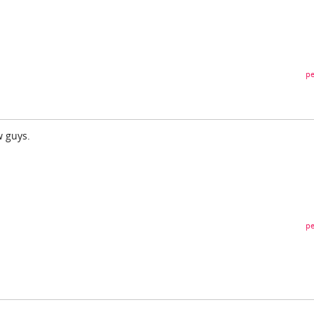
pe
w guys.
pe