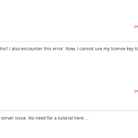
pe
this? I also encounter this error. Now, I cannot use my license key t
pe
 server issue. No need for a tutorial here....