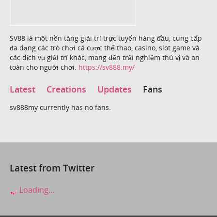
SV88 là một nền tảng giải trí trực tuyến hàng đầu, cung cấp
đa dạng các trò chơi cá cược thể thao, casino, slot game và
các dịch vụ giải trí khác, mang đến trải nghiệm thú vị và an
toàn cho người chơi.
https://sv888.my/
Latest
Creations
Updates
Fans
sv888my currently has no fans.
Latest from Twitter
Loading...